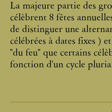
La majeure partie des gro
célèbrent 8 fêtes annuelles
de distinguer une alternan
célébrées à dates fixes ) et
"du feu" que certains célè
fonction d'un cycle pluri
Les fêtes solaires sont bi
aux deux équinoxes et aux 
"alban", fêtes de la Lumiè