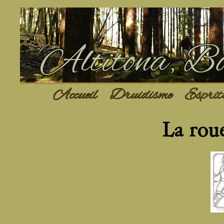
Altitona, Bo
Accueil
Druidisme
Esprits
La roue